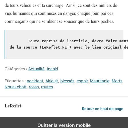
de leurs véhicules et la surcharge. Ainsi, ce sont des milliers de
vies humaines qui sont mises en danger, chaque jour, par ces
commerçants qui ne semblent se soucier que de leurs poches.
        Toute reprise de l'article, devra faire ment
de la source 
(LeReflet.NET) avec le lien original d
Catégories :
Actualité
,
Inchiri
Étiquettes :
accident
,
Akjoujt
,
blessés
,
espoir
,
Mauritanie
,
Morts
,
Nouakchott
,
rosso
,
routes
LeReflet
Retour en haut de page
Quitter la version mobile