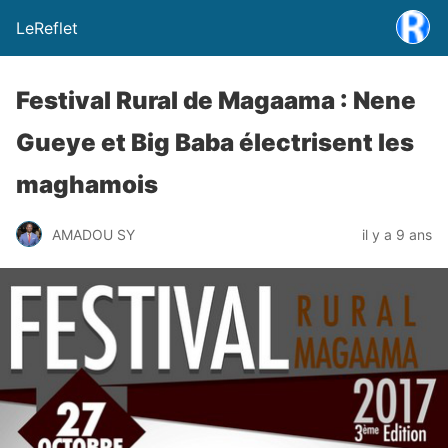
LeReflet
Festival Rural de Magaama : Nene
Gueye et Big Baba électrisent les
maghamois
AMADOU SY
il y a 9 ans