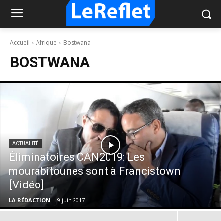
Accueil
Afrique
Bostwana
BOSTWANA
ACTUALITÉ
Éliminatoires CAN2019: Les
mourabitounes sont à Francistown
[Vidéo]
LA RÉDACTION
-
9 juin 2017