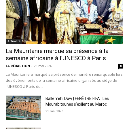
Actualité
La Mauritanie marque sa présence à la
semaine africaine à l’UNESCO à Paris
LA RÉDACTION
-
23 mai 2026
0
La Mauritanie a marqué sa présence de manière remarquable lors
des événements de la semaine africaine organisés au siège de
l'UNESCO à Paris du...
Balle Yehi Dow | FENÊTRE FIFA : Les
Mourabitounes s’exilent au Maroc
21 mai 2026