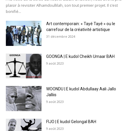
plaisir à revisiter Alhamdoullilah, son tout premier projet. Il s’est
bonifié...
Art contemporain: « Tayé Tayé » ou le
carrefour de la créativité artistique
31 décembre 2024
GOONGA | E kudol Cheikh Umaar BAH
9 août 2023
WOONDU | E kudol Abdullaay Aali Jallo
Jalliis
9 août 2023
FIJO | E kudol Gelongal BAH
9 août 2023