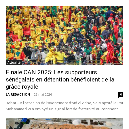
Actualité
Finale CAN 2025: Les supporteurs
sénégalais en détention bénéficient de la
grâce royale
LA RÉDACTION
-
23 mai 2026
0
Rabat – À l’occasion de l’avènement d’Aïd Al Adha, Sa Majesté le Roi
Mohammed VI a envoyé un signal fort de fraternité au continent...