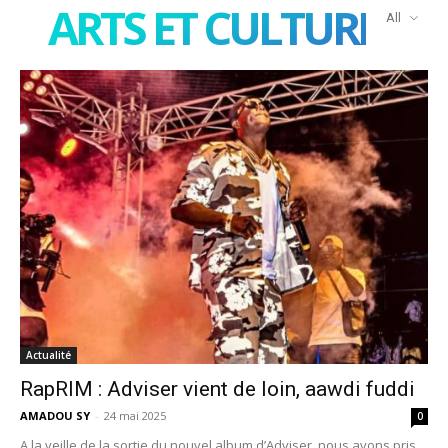
ARTS ET CULTURES
All
Actualité
RapRIM : Adviser vient de loin, aawdi fuddi
AMADOU SY
-
24 mai 2025
0
A la veille de la sortie du nouvel album d’Adviser, nous avons pris