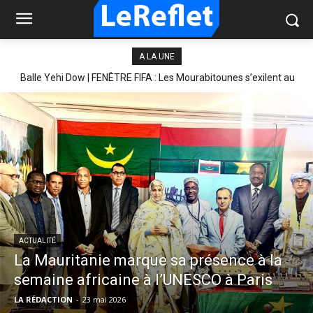
A LA UNE
Balle Yehi Dow | FENÊTRE FIFA : Les Mourabitounes s’exilent au
Maroc
ACTUALITÉ
La Mauritanie marque sa présence à la
semaine africaine à l’UNESCO à Paris
LA RÉDACTION
-
23 mai 2026