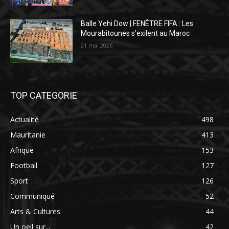
Balle Yehi Dow | FENÊTRE FIFA : Les
Mourabitounes s’exilent au Maroc
21 mai 2026
TOP CATEGORIE
Actualité
498
Mauritanie
413
Afrique
153
Football
127
Sport
126
Communiqué
52
Arts & Cultures
44
Un oeil sur...
42