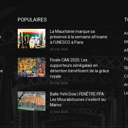
POPULAIRES
T
La Mauritanie marque sa
Ac
e
présence à la semaine africaine
Ma
à l’UNESCO à Paris
23 mai 2026
Af
Fo
Finale CAN 2025: Les
supporteurs sénégalais en
Sp
ce
détention bénéficient de la grâce
C
royale
23 mai 2026
Ar
Un
Balle Yehi Dow | FENÊTRE FIFA :
Les Mourabitounes s’exilent au
Maroc
21 mai 2026