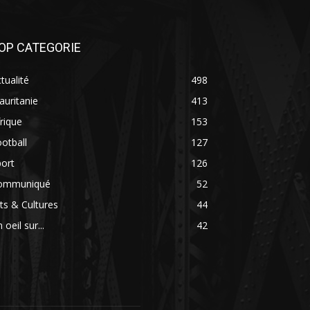
OP CATEGORIE
tualité
498
uritanie
413
rique
153
otball
127
ort
126
ommuniqué
52
ts & Cultures
44
 oeil sur...
42