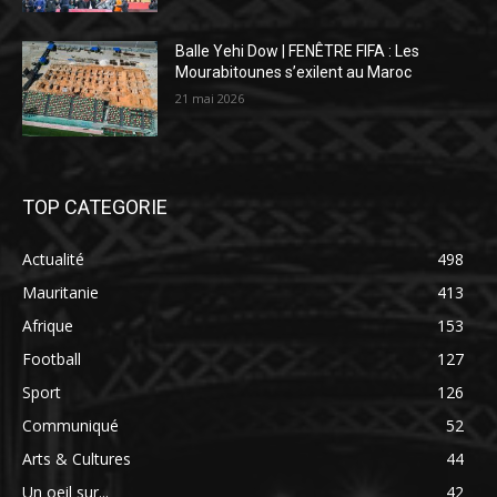
Balle Yehi Dow | FENÊTRE FIFA : Les
Mourabitounes s’exilent au Maroc
21 mai 2026
TOP CATEGORIE
Actualité
498
Mauritanie
413
Afrique
153
Football
127
Sport
126
Communiqué
52
Arts & Cultures
44
Un oeil sur...
42