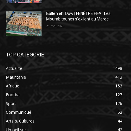
Balle Yehi Dow | FENÊTRE FIFA : Les
Mourabitounes s’exilent au Maroc
21 mai 2026
TOP CATEGORIE
Actualité
498
Mauritanie
413
Afrique
153
Football
127
Sport
126
Communiqué
52
Arts & Cultures
44
Un oeil sur...
42