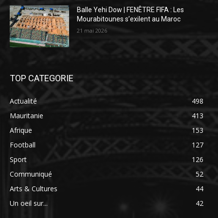
Balle Yehi Dow | FENÊTRE FIFA : Les
Mourabitounes s’exilent au Maroc
21 mai 2026
TOP CATEGORIE
Actualité
498
Mauritanie
413
Afrique
153
Football
127
Sport
126
Communiqué
52
Arts & Cultures
44
Un oeil sur...
42