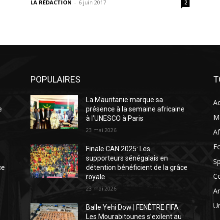
LA RÉDACTION
-
6 juin 2017
2
POPULAIRES
T
La Mauritanie marque sa
Ac
e
présence à la semaine africaine
Ma
à l’UNESCO à Paris
23 mai 2026
Af
Fo
Finale CAN 2025: Les
supporteurs sénégalais en
Sp
ce
détention bénéficient de la grâce
C
royale
23 mai 2026
Ar
Un
Balle Yehi Dow | FENÊTRE FIFA :
Les Mourabitounes s’exilent au