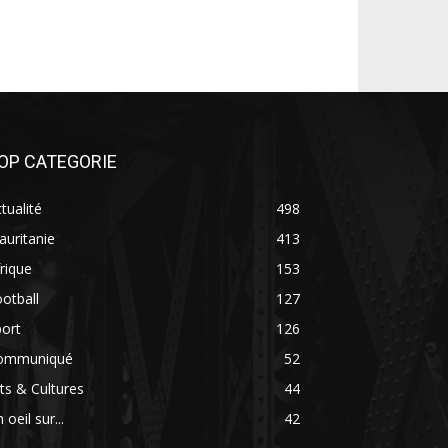
OP CATEGORIE
tualité
498
uritanie
413
rique
153
otball
127
ort
126
ommuniqué
52
ts & Cultures
44
 oeil sur...
42