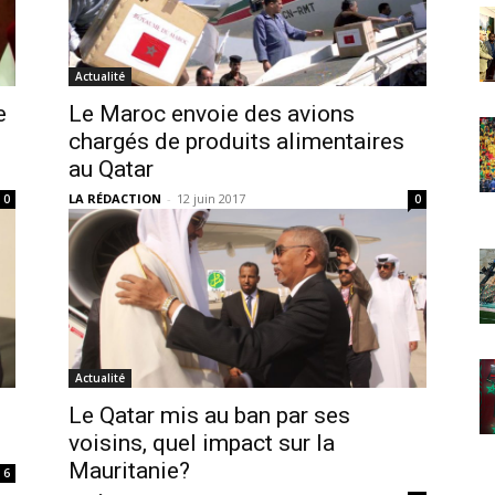
Actualité
e
Le Maroc envoie des avions
chargés de produits alimentaires
au Qatar
LA RÉDACTION
-
12 juin 2017
0
0
Actualité
Le Qatar mis au ban par ses
voisins, quel impact sur la
Mauritanie?
6