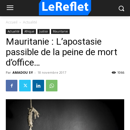
Accueil
Actualité
Actualité
Afrique
Justice
Mauritanie
Mauritanie : L’apostasie
passible de la peine de mort
d’office…
Par
AMADOU SY
-
18 novembre 2017
1066