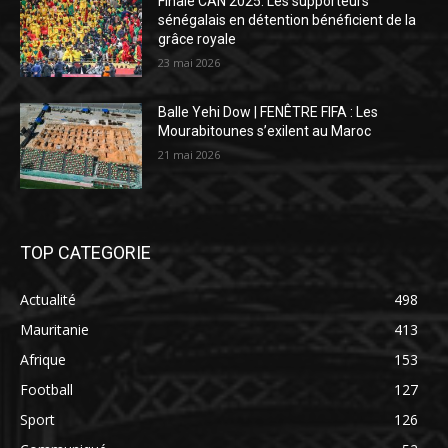
Finale CAN 2025: Les supporteurs
sénégalais en détention bénéficient de la
grâce royale
23 mai 2026
Balle Yehi Dow | FENÊTRE FIFA : Les
Mourabitounes s’exilent au Maroc
21 mai 2026
TOP CATEGORIE
Actualité
498
Mauritanie
413
Afrique
153
Football
127
Sport
126